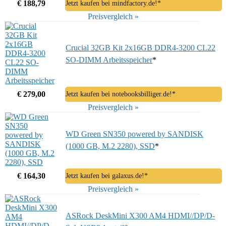
€ 188,79
Jetzt kaufen bei mindfactory.de!*
Preisvergleich »
Crucial 32GB Kit 2x16GB DDR4-3200 CL22
SO-DIMM Arbeitsspeicher
*
€ 279,00
Jetzt kaufen bei notebooksbilliger.de!*
Preisvergleich »
WD Green SN350 powered by SANDISK
(1000 GB, M.2 2280), SSD
*
€ 164,30
Jetzt kaufen bei galaxus.de!*
Preisvergleich »
ASRock DeskMini X300 AM4 HDMI//DP/D-