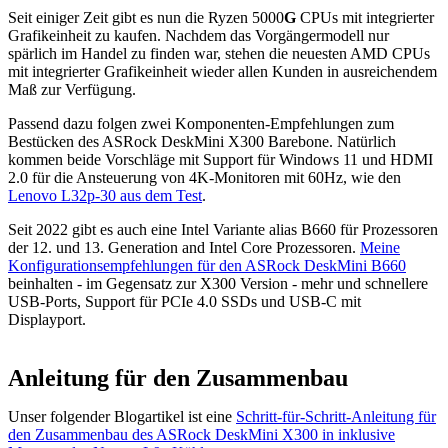
Seit einiger Zeit gibt es nun die Ryzen 5000
G
CPUs mit integrierter
Grafikeinheit zu kaufen. Nachdem das Vorgängermodell nur
spärlich im Handel zu finden war, stehen die neuesten AMD CPUs
mit integrierter Grafikeinheit wieder allen Kunden in ausreichendem
Maß zur Verfügung.
Passend dazu folgen zwei Komponenten-Empfehlungen zum
Bestücken des ASRock DeskMini X300 Barebone. Natürlich
kommen beide Vorschläge mit Support für Windows 11 und HDMI
2.0 für die Ansteuerung von 4K-Monitoren mit 60Hz, wie den
Lenovo L32p-30 aus dem Test
.
Seit 2022 gibt es auch eine Intel Variante alias B660 für Prozessoren
der 12. und 13. Generation and Intel Core Prozessoren.
Meine
Konfigurationsempfehlungen für den ASRock DeskMini B660
beinhalten - im Gegensatz zur X300 Version - mehr und schnellere
USB-Ports, Support für PCIe 4.0 SSDs und USB-C mit
Displayport.
Anleitung für den Zusammenbau
Unser folgender Blogartikel ist eine
Schritt-für-Schritt-Anleitung für
den Zusammenbau des ASRock DeskMini X300 in inklusive