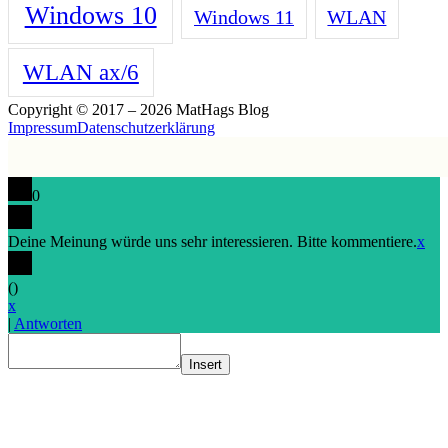
Windows 10
Windows 11
WLAN
WLAN ax/6
Copyright © 2017 – 2026 MatHags Blog
Impressum
Datenschutzerklärung
0
Deine Meinung würde uns sehr interessieren. Bitte kommentiere.
x
(
)
x
|
Antworten
Insert