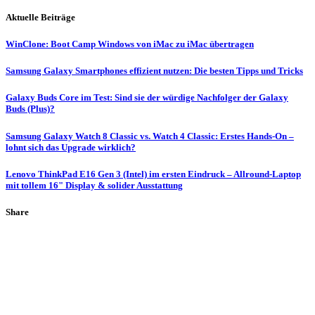
Aktuelle Beiträge
WinClone: Boot Camp Windows von iMac zu iMac übertragen
Samsung Galaxy Smartphones effizient nutzen: Die besten Tipps und Tricks
Galaxy Buds Core im Test: Sind sie der würdige Nachfolger der Galaxy
Buds (Plus)?
Samsung Galaxy Watch 8 Classic vs. Watch 4 Classic: Erstes Hands-On –
lohnt sich das Upgrade wirklich?
Lenovo ThinkPad E16 Gen 3 (Intel) im ersten Eindruck – Allround-Laptop
mit tollem 16" Display & solider Ausstattung
Share