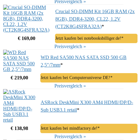
Preisvergleich »
Crucial SO-DIMM Kit 16GB RAM (2x
8GB), DDR4-3200, CL22, 1.2V
(CT2K8G4SFRA32A)
*
€ 169,00
Jetzt kaufen bei notebooksbilliger.de!*
Preisvergleich »
WD Red SA500 NAS SATA SSD 500 GB
2,5"/7mm
*
€ 219,00
Jetzt kaufen bei Computeruniverse DE!*
Preisvergleich »
ASRock DeskMini X300 AM4 HDMI//DP/D-
Sub USB3.1 retail
*
€ 138,98
Jetzt kaufen bei mindfactory.de!*
Preisvergleich »