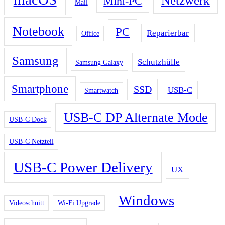
Netzwerk
Mini-PC
Mail
Notebook
PC
Reparierbar
Office
Samsung
Schutzhülle
Samsung Galaxy
Smartphone
SSD
USB-C
Smartwatch
USB-C DP Alternate Mode
USB-C Dock
USB-C Netzteil
USB-C Power Delivery
UX
Windows
Videoschnitt
Wi-Fi Upgrade