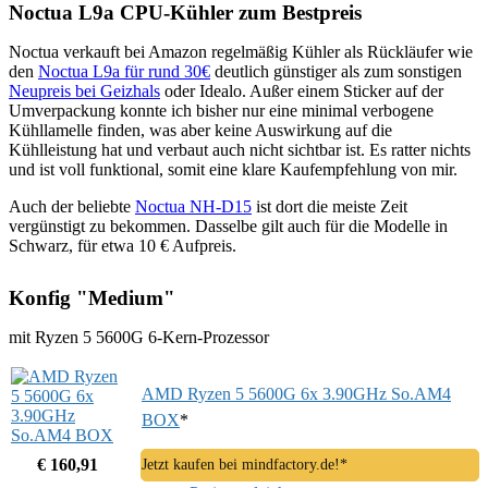
Noctua L9a CPU-Kühler zum Bestpreis
Noctua verkauft bei Amazon regelmäßig Kühler als Rückläufer wie
den
Noctua L9a für rund 30€
deutlich günstiger als zum sonstigen
Neupreis bei Geizhals
oder Idealo. Außer einem Sticker auf der
Umverpackung konnte ich bisher nur eine minimal verbogene
Kühllamelle finden, was aber keine Auswirkung auf die
Kühlleistung hat und verbaut auch nicht sichtbar ist. Es ratter nichts
und ist voll funktional, somit eine klare Kaufempfehlung von mir.
Auch der beliebte
Noctua NH-D15
ist dort die meiste Zeit
vergünstigt zu bekommen. Dasselbe gilt auch für die Modelle in
Schwarz, für etwa 10 € Aufpreis.
Konfig "Medium"
mit
Ryzen 5 5600G 6-Kern-Prozessor
AMD Ryzen 5 5600G 6x 3.90GHz So.AM4
BOX
*
€ 160,91
Jetzt kaufen bei mindfactory.de!*