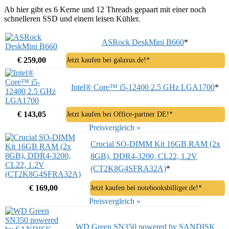
Ab hier gibt es 6 Kerne und 12 Threads gepaart mit einer noch
schnelleren SSD und einem leisen Kühler.
ASRock DeskMini B660
*
€ 259,00
Jetzt kaufen bei galaxus.de!*
Intel® Core™ i5-12400 2.5 GHz LGA1700
*
€ 143,05
Jetzt kaufen bei Office-partner DE!*
Preisvergleich »
Crucial SO-DIMM Kit 16GB RAM (2x
8GB), DDR4-3200, CL22, 1.2V
(CT2K8G4SFRA32A)
*
€ 169,00
Jetzt kaufen bei notebooksbilliger.de!*
Preisvergleich »
WD Green SN350 powered by SANDISK