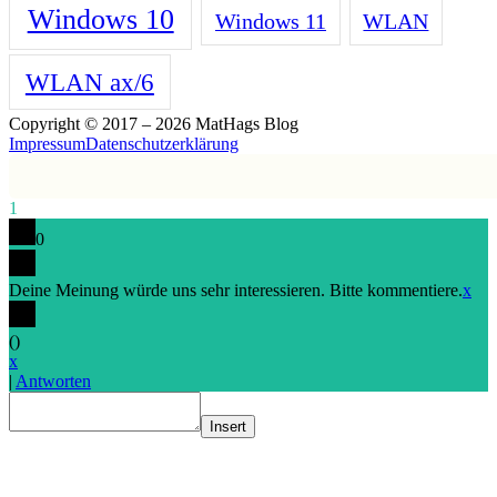
Windows 10
Windows 11
WLAN
WLAN ax/6
Copyright © 2017 – 2026 MatHags Blog
Impressum
Datenschutzerklärung
1
0
Deine Meinung würde uns sehr interessieren. Bitte kommentiere.
x
(
)
x
|
Antworten
Insert