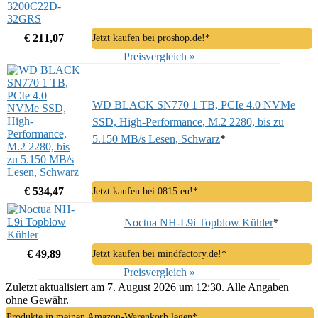
€ 211,07
Jetzt kaufen bei proshop.de!*
Preisvergleich »
WD BLACK SN770 1 TB, PCIe 4.0 NVMe
SSD, High-Performance, M.2 2280, bis zu
5.150 MB/s Lesen, Schwarz
*
€ 534,47
Jetzt kaufen bei 0815.eu!*
Noctua NH-L9i Topblow Kühler
*
€ 49,89
Jetzt kaufen bei mindfactory.de!*
Preisvergleich »
Zuletzt aktualisiert am 7. August 2026 um 12:30. Alle Angaben
ohne Gewähr.
Produkte in meinen Amazon-Warenkorb legen*