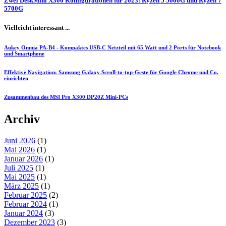
Zwei DeskMini X300 Konfigurationen für 2023: Ryzen 5 5600G und Ryzen 7
5700G
Vielleicht interessant ...
Aukey Omnia PA-B4 - Kompaktes USB-C Netzteil mit 65 Watt und 2 Ports für Notebook
und Smartphone
Effektive Navigation: Samsung Galaxy Scroll-to-top-Geste für Google Chrome und Co.
einrichten
Zusammenbau des MSI Pro X300 DP20Z Mini-PCs
Archiv
Juni 2026
(1)
Mai 2026
(1)
Januar 2026
(1)
Juli 2025
(1)
Mai 2025
(1)
März 2025
(1)
Februar 2025
(2)
Februar 2024
(1)
Januar 2024
(3)
Dezember 2023
(3)