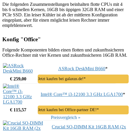
Die folgenden Zusammenstellungen beinhalten flotte CPUs mit 4
bis 6 schnellen Kernen, 16GB bis üppigen 32GB RAM und einer
PCIe SSD. Ein leiser Kühler ist ab der mittleren Konfiguration
eingeplant, aber für einen möglichst leisen Rechner immer
empfehlenswert.
Konfig "Office"
Folgende Komponenten bilden einen flotten und zukunftssicheren
Office-Rechner mit vier Kernen und zukunftssicheren 16GB RAM.
ASRock DeskMini B660
*
€ 259,00
Jetzt kaufen bei galaxus.de!*
Intel® Core™ i3-12100 3.3 GHz LGA1700
*
€ 115,57
Jetzt kaufen bei Office-partner DE!*
Preisvergleich »
Crucial SO-DIMM Kit 16GB RAM (2x