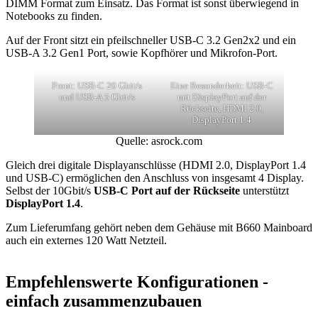
DIMM Format zum Einsatz. Das Format ist sonst überwiegend in
Notebooks zu finden.
Auf der Front sitzt ein pfeilschneller USB-C 3.2 Gen2x2 und ein
USB-A 3.2 Gen1 Port, sowie Kopfhörer und Mikrofon-Port.
Front: USB-C 20 Gbit/s
Eine Besonderheit: USB-C
und USB-A 5 Gbit/s
mit DisplayPort auf der
Rückseite, HDMI 2.0,
DisplayPort 1.4
Quelle: asrock.com
Gleich drei digitale Displayanschlüsse (HDMI 2.0, DisplayPort 1.4
und USB-C) ermöglichen den Anschluss von insgesamt 4 Display.
Selbst der 10Gbit/s
USB-C Port auf der Rückseite
unterstützt
DisplayPort 1.4
.
Zum Lieferumfang gehört neben dem Gehäuse mit B660 Mainboard
auch ein externes 120 Watt Netzteil.
Empfehlenswerte Konfigurationen -
einfach zusammenzubauen