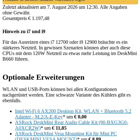
Zuletzt aktualisiert am 7. August 2026 um 12:30. Alle Angaben
ohne Gewähr.
Gesamtpreis € 1.197,48
Hinweis zu i7 und i9
Für das Ausreizen eines i7 12700 oder i9 12900 bräuchte es ein
stärkeres Netzteil. In gewissen Szenarien können aber auch diese
CPUs mit dem 120W Netzteil zu etwas mehr Leistung im DeskMini
B660 führen.
Optionale Erweiterungen
WLAN und USB-Ports können bei allen Konfigurationen
nachgerüstet werden. Eine schwarze Variante des Kühlers gibt es
ebenfalls.
Intel Wi-Fi 6 AX200 Desktop Kit, WLAN + Bluetooth 5.2
Adapter - M.2/A-E-Key
* um
€ 0,00
ASRock DeskMini Rear Audio Cable Kit (90-BXG3G0-
A0XCR2W)
* um
€ 11,85
ASRock DeskMini Vesa Mounting Kit für Mini PC
(DESKMINI VESA MOUNT)
* um
€ 8,89