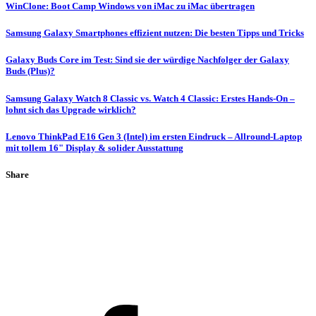
WinClone: Boot Camp Windows von iMac zu iMac übertragen
Samsung Galaxy Smartphones effizient nutzen: Die besten Tipps und Tricks
Galaxy Buds Core im Test: Sind sie der würdige Nachfolger der Galaxy
Buds (Plus)?
Samsung Galaxy Watch 8 Classic vs. Watch 4 Classic: Erstes Hands-On –
lohnt sich das Upgrade wirklich?
Lenovo ThinkPad E16 Gen 3 (Intel) im ersten Eindruck – Allround-Laptop
mit tollem 16" Display & solider Ausstattung
Share