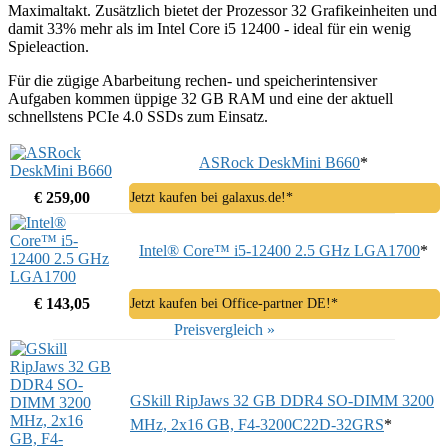
Maximaltakt. Zusätzlich bietet der Prozessor 32 Grafikeinheiten und
damit 33% mehr als im Intel Core i5 12400 - ideal für ein wenig
Spieleaction.
Für die zügige Abarbeitung rechen- und speicherintensiver
Aufgaben kommen üppige 32 GB RAM und eine der aktuell
schnellstens PCIe 4.0 SSDs zum Einsatz.
ASRock DeskMini B660
*
€ 259,00
Jetzt kaufen bei galaxus.de!*
Intel® Core™ i5-12400 2.5 GHz LGA1700
*
€ 143,05
Jetzt kaufen bei Office-partner DE!*
Preisvergleich »
GSkill RipJaws 32 GB DDR4 SO-DIMM 3200
MHz, 2x16 GB, F4-3200C22D-32GRS
*