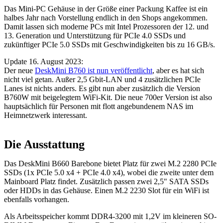
Das Mini-PC Gehäuse in der Größe einer Packung Kaffee ist ein
halbes Jahr nach Vorstellung endlich in den Shops angekommen.
Damit lassen sich moderne PCs mit Intel Prozessoren der 12. und
13. Generation und Unterstützung für PCIe 4.0 SSDs und
zukünftiger PCIe 5.0 SSDs mit Geschwindigkeiten bis zu 16 GB/s.
Update 16. August 2023:
Der neue
DeskMini B760 ist nun veröffentlicht
, aber es hat sich
nicht viel getan. Außer 2,5 Gbit-LAN und 4 zusätzlichen PCIe
Lanes ist nichts anders. Es gibt nun aber zusätzlich die Version
B760W mit beigelegtem WiFi-Kit. Die neue 700er Version ist also
hauptsächlich für Personen mit flott angebundenem NAS im
Heimnetzwerk interessant.
Die Ausstattung
Das DeskMini B660 Barebone bietet Platz für zwei M.2 2280 PCIe
SSDs (1x PCIe 5.0 x4 + PCIe 4.0 x4), wobei die zweite unter dem
Mainboard Platz findet. Zusätzlich passen zwei 2,5" SATA SSDs
oder HDDs in das Gehäuse. Einen M.2 2230 Slot für ein WiFi ist
ebenfalls vorhangen.
Als Arbeitsspeicher kommt DDR4-3200 mit 1,2V im kleineren SO-