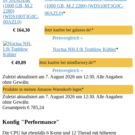
(1000 GB, M.2 2280) (WDS100T3G0C-
00AZL0)
*
€ 164,30
Jetzt kaufen bei galaxus.de!*
Preisvergleich »
Noctua NH-L9i Topblow Kühler
*
€ 49,89
Jetzt kaufen bei mindfactory.de!*
Preisvergleich »
Zuletzt aktualisiert am 7. August 2026 um 12:30. Alle Angaben
ohne Gewähr.
Produkte in meinen Amazon-Warenkorb legen*
Zuletzt aktualisiert am 7. August 2026 um 12:30. Alle Angaben
ohne Gewähr.
Gesamtpreis € 785,24
Konfig "Performance"
Die CPU hat ebenfalls 6 Kerne und 12 Thread mit höherem