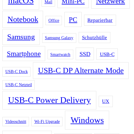
macOS
Netzwerk
Mini-PC
Mail
Notebook
PC
Reparierbar
Office
Samsung
Schutzhülle
Samsung Galaxy
Smartphone
SSD
USB-C
Smartwatch
USB-C DP Alternate Mode
USB-C Dock
USB-C Netzteil
USB-C Power Delivery
UX
Windows
Videoschnitt
Wi-Fi Upgrade