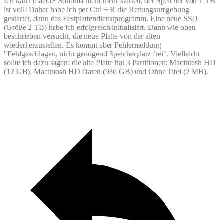
Ich kann macOS Sonoma nicht mehr starten, der Speicher von 1 TB
ist voll! Daher habe ich per Ctrl + R die Rettungsumgebung
gestartet, dann das Festplattendienstprogramm. Eine neue SSD
(Größe 2 TB) habe ich erfolgreich initialisiert. Dann wie oben
beschrieben versucht, die neue Platte von der alten
wiederherzustellen. Es kommt aber Fehlermeldung
"Fehlgeschlagen, nicht genügend Speicherplatz frei". Vielleicht
sollte ich dazu sagen: die alte Platte hat 3 Partitionen: Macintosh HD
(12 GB), Macintosh HD Daten (986 GB) und Ohne Titel (2 MB).