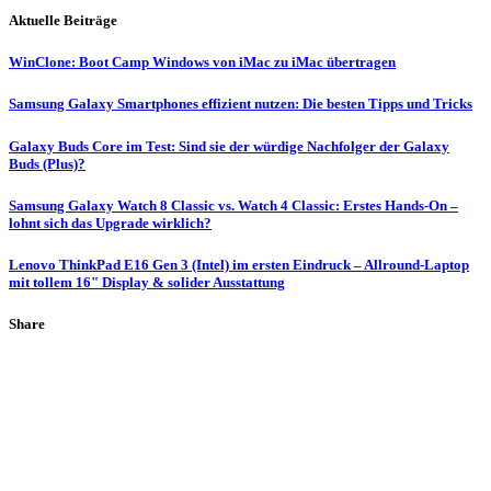
Aktuelle Beiträge
WinClone: Boot Camp Windows von iMac zu iMac übertragen
Samsung Galaxy Smartphones effizient nutzen: Die besten Tipps und Tricks
Galaxy Buds Core im Test: Sind sie der würdige Nachfolger der Galaxy
Buds (Plus)?
Samsung Galaxy Watch 8 Classic vs. Watch 4 Classic: Erstes Hands-On –
lohnt sich das Upgrade wirklich?
Lenovo ThinkPad E16 Gen 3 (Intel) im ersten Eindruck – Allround-Laptop
mit tollem 16" Display & solider Ausstattung
Share