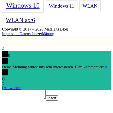
Windows 10
Windows 11
WLAN
WLAN ax/6
Copyright © 2017 – 2026 MatHags Blog
Impressum
Datenschutzerklärung
2
0
Deine Meinung würde uns sehr interessieren. Bitte kommentiere.
x
(
)
x
|
Antworten
Insert