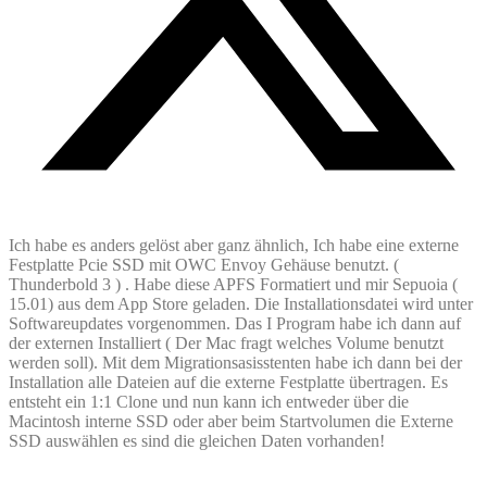
Ich habe es anders gelöst aber ganz ähnlich, Ich habe eine externe
Festplatte Pcie SSD mit OWC Envoy Gehäuse benutzt. (
Thunderbold 3 ) . Habe diese APFS Formatiert und mir Sepuoia (
15.01) aus dem App Store geladen. Die Installationsdatei wird unter
Softwareupdates vorgenommen. Das I Program habe ich dann auf
der externen Installiert ( Der Mac fragt welches Volume benutzt
werden soll). Mit dem Migrationsasisstenten habe ich dann bei der
Installation alle Dateien auf die externe Festplatte übertragen. Es
entsteht ein 1:1 Clone und nun kann ich entweder über die
Macintosh interne SSD oder aber beim Startvolumen die Externe
SSD auswählen es sind die gleichen Daten vorhanden!