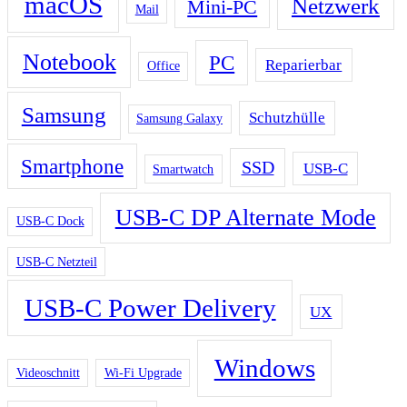
macOS
Netzwerk
Mini-PC
Mail
Notebook
PC
Reparierbar
Office
Samsung
Schutzhülle
Samsung Galaxy
Smartphone
SSD
USB-C
Smartwatch
USB-C DP Alternate Mode
USB-C Dock
USB-C Netzteil
USB-C Power Delivery
UX
Windows
Videoschnitt
Wi-Fi Upgrade