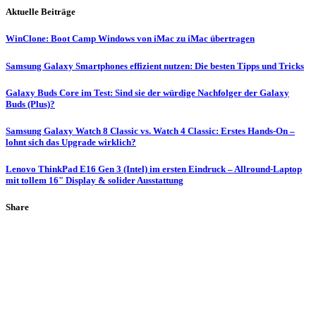
Aktuelle Beiträge
WinClone: Boot Camp Windows von iMac zu iMac übertragen
Samsung Galaxy Smartphones effizient nutzen: Die besten Tipps und Tricks
Galaxy Buds Core im Test: Sind sie der würdige Nachfolger der Galaxy
Buds (Plus)?
Samsung Galaxy Watch 8 Classic vs. Watch 4 Classic: Erstes Hands-On –
lohnt sich das Upgrade wirklich?
Lenovo ThinkPad E16 Gen 3 (Intel) im ersten Eindruck – Allround-Laptop
mit tollem 16" Display & solider Ausstattung
Share