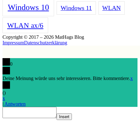
Windows 10
Windows 11
WLAN
WLAN ax/6
Copyright © 2017 – 2026 MatHags Blog
Impressum
Datenschutzerklärung
0
Deine Meinung würde uns sehr interessieren. Bitte kommentiere.
x
(
)
x
|
Antworten
Insert