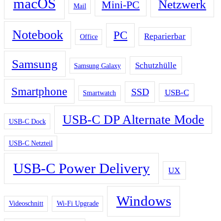
macOS
Netzwerk
Mini-PC
Mail
Notebook
PC
Reparierbar
Office
Samsung
Schutzhülle
Samsung Galaxy
Smartphone
SSD
USB-C
Smartwatch
USB-C DP Alternate Mode
USB-C Dock
USB-C Netzteil
USB-C Power Delivery
UX
Windows
Videoschnitt
Wi-Fi Upgrade