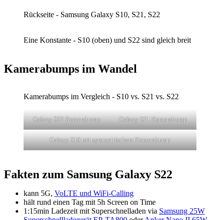
Rückseite - Samsung Galaxy S10, S21, S22
Eine Konstante - S10 (oben) und S22 sind gleich breit
Kamerabumps im Wandel
Kamerabumps im Vergleich - S10 vs. S21 vs. S22
Galaxy S22 Kamerabump
Galaxy S21 Kamerabump
Galaxy S10 mit symmetrischem Kamerabump
Fakten zum Samsung Galaxy S22
kann 5G,
VoLTE und WiFi-Calling
hält rund einen Tag mit 5h Screen on Time
1:15min Ladezeit mit Superschnelladen via
Samsung 25W
Superschnellladegerät EP-TA800
oder
Anker Nano II 65W