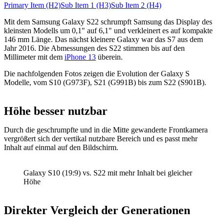
Primary Item (H2)
Sub Item 1 (H3)
Sub Item 2 (H4)
Mit dem Samsung Galaxy S22 schrumpft Samsung das Display des
kleinsten Modells um 0,1" auf 6,1" und verkleinert es auf kompakte
146 mm Länge. Das nächst kleinere Galaxy war das S7 aus dem
Jahr 2016. Die Abmessungen des S22 stimmen bis auf den
Millimeter mit dem
iPhone 13
überein.
Die nachfolgenden Fotos zeigen die Evolution der Galaxy S
Modelle, vom S10 (G973F), S21 (G991B) bis zum S22 (S901B).
Höhe besser nutzbar
Durch die geschrumpfte und in die Mitte gewanderte Frontkamera
vergrößert sich der vertikal nutzbare Bereich und es passt mehr
Inhalt auf einmal auf den Bildschirm.
Galaxy S10 (19:9) vs. S22 mit mehr Inhalt bei gleicher
Höhe
Direkter Vergleich der Generationen