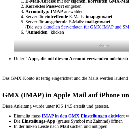
E-Mail-Adresse
mit der
eigenen, korrekten GMX-Mai
Korrektes Passwort
eingeben
Accounttyp: IMAP
auswählen
Server für
eintreffende
E-Mails:
imap.gmx.net
Server für
ausgehende
E-Mails:
mail.gmx.net
(Die stets
aktuellen Serverdaten für GMX IMAP und S
"
Anmelden
" klicken
Vorher
Unter
"Apps, die mit diesem Account verwenden möchtest
Das GMX-Konto ist fertig eingerichtet und die Mails werden laufend 
GMX (IMAP) in Apple Mail auf iPhone und
Diese Anleitung wurde unter iOS 14.5 erstellt und getestet.
Einmalig muss
IMAP in den GMX Einstellungen aktiviert
w
Die
Einstellungs-App
(graues Symbol mit Zahnrad) öffnen
In der linken Leiste nach
Mail
suchen und antippen.