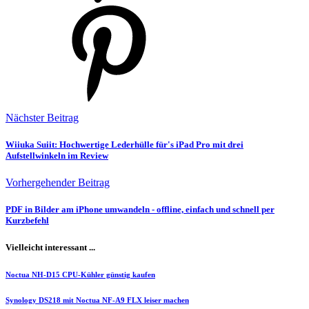
Nächster Beitrag
Wiiuka Suiit: Hochwertige Lederhülle für's iPad Pro mit drei
Aufstellwinkeln im Review
Vorhergehender Beitrag
PDF in Bilder am iPhone umwandeln - offline, einfach und schnell per
Kurzbefehl
Vielleicht interessant ...
Noctua NH-D15 CPU-Kühler günstig kaufen
Synology DS218 mit Noctua NF-A9 FLX leiser machen