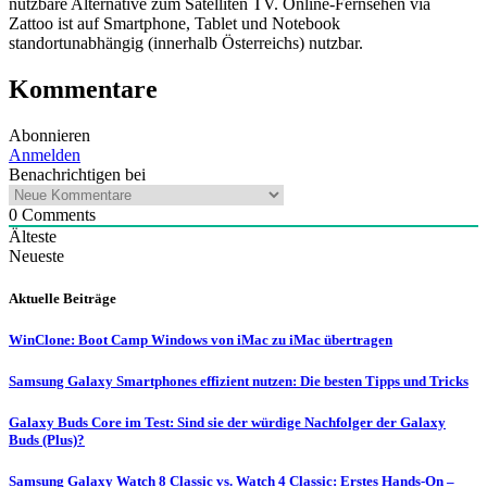
nutzbare Alternative zum Satelliten TV. Online-Fernsehen via
Zattoo ist auf Smartphone, Tablet und Notebook
standortunabhängig (innerhalb Österreichs) nutzbar.
Kommentare
Abonnieren
Anmelden
Benachrichtigen bei
0
Comments
Älteste
Neueste
Aktuelle Beiträge
WinClone: Boot Camp Windows von iMac zu iMac übertragen
Samsung Galaxy Smartphones effizient nutzen: Die besten Tipps und Tricks
Galaxy Buds Core im Test: Sind sie der würdige Nachfolger der Galaxy
Buds (Plus)?
Samsung Galaxy Watch 8 Classic vs. Watch 4 Classic: Erstes Hands-On –