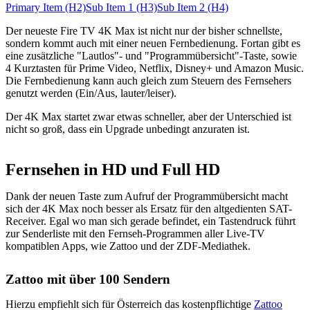
Primary Item (H2)
Sub Item 1 (H3)
Sub Item 2 (H4)
Der neueste Fire TV 4K Max ist nicht nur der bisher schnellste,
sondern kommt auch mit einer neuen Fernbedienung. Fortan gibt es
eine zusätzliche "Lautlos"- und "Programmübersicht"-Taste, sowie
4 Kurztasten für Prime Video, Netflix, Disney+ und Amazon Music.
Die Fernbedienung kann auch gleich zum Steuern des Fernsehers
genutzt werden (Ein/Aus, lauter/leiser).
Der 4K Max startet zwar etwas schneller, aber der Unterschied ist
nicht so groß, dass ein Upgrade unbedingt anzuraten ist.
Fernsehen in HD und Full HD
Dank der neuen Taste zum Aufruf der Programmübersicht macht
sich der 4K Max noch besser als Ersatz für den altgedienten SAT-
Receiver. Egal wo man sich gerade befindet, ein Tastendruck führt
zur Senderliste mit den Fernseh-Programmen aller Live-TV
kompatiblen Apps, wie Zattoo und der ZDF-Mediathek.
Zattoo mit über 100 Sendern
Hierzu empfiehlt sich für Österreich das kostenpflichtige
Zattoo