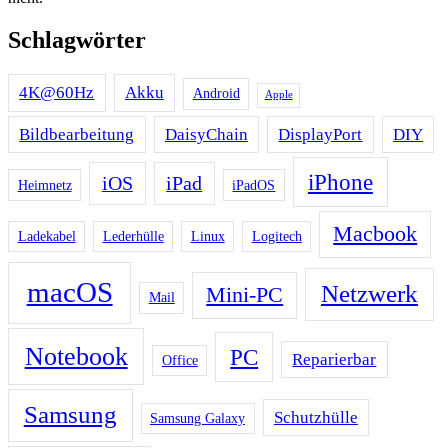
Schlagwörter
4K@60Hz
Akku
Android
Apple
Bildbearbeitung
DaisyChain
DisplayPort
DIY
iPhone
iOS
iPad
Heimnetz
iPadOS
Macbook
Ladekabel
Lederhülle
Linux
Logitech
macOS
Netzwerk
Mini-PC
Mail
Notebook
PC
Reparierbar
Office
Samsung
Schutzhülle
Samsung Galaxy