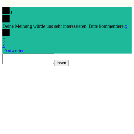
0
Deine Meinung würde uns sehr interessieren. Bitte kommentiere.
x
(
)
x
|
Antworten
Insert