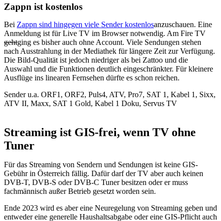
Zappn ist kostenlos
Bei
Zappn sind hingegen viele Sender kostenlos
anzuschauen. Eine
Anmeldung ist für Live TV im Browser notwendig. Am Fire TV
geht
ging es bisher auch ohne Account. Viele Sendungen stehen
nach Ausstrahlung in der Mediathek für längere Zeit zur Verfügung.
Die Bild-Qualität ist jedoch niedriger als bei Zattoo und die
Auswahl und die Funktionen deutlich eingeschränkter. Für kleinere
Ausflüge ins linearen Fernsehen dürfte es schon reichen.
Sender u.a. ORF1, ORF2, Puls4, ATV, Pro7, SAT 1, Kabel 1, Sixx,
ATV II, Maxx, SAT 1 Gold, Kabel 1 Doku, Servus TV
Streaming ist GIS-frei, wenn TV ohne
Tuner
Für das Streaming von Sendern und Sendungen ist keine GIS-
Gebühr in Österreich fällig. Dafür darf der TV aber auch keinen
DVB-T, DVB-S oder DVB-C Tuner besitzen oder er muss
fachmännisch außer Betrieb gesetzt worden sein.
Ende 2023 wird es aber eine Neuregelung von Streaming geben und
entweder eine generelle Haushaltsabgabe oder eine GIS-Pflicht auch